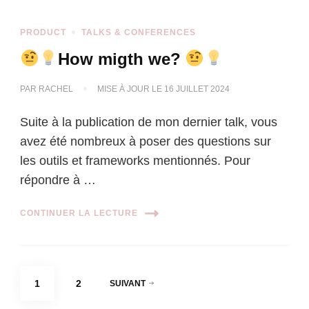
PRODUCT
TALKS & CONFERENCES
How migth we?
PAR
RACHEL
MISE À JOUR LE
16 JUILLET 2024
Suite à la publication de mon dernier talk, vous
avez été nombreux à poser des questions sur
les outils et frameworks mentionnés. Pour
répondre à …
CONTINUER LA LECTURE
Pagination
PAGE
PAGE
1
2
SUIVANT
des