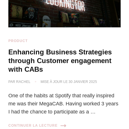
PRODUCT
Enhancing Business Strategies
through Customer engagement
with CABs
PAR
RACHEL
MISE À JOUR LE
30 JANVIER 2025
One of the habits at Spotify that really inspired
me was their MegaCAB. Having worked 3 years
I had the chance to participate as a …
CONTINUER LA LECTURE