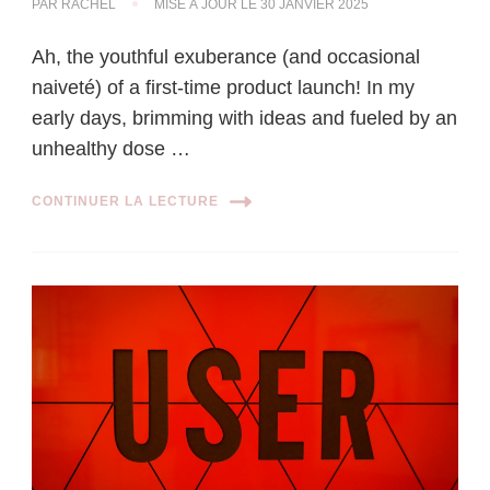
PAR
RACHEL
MISE À JOUR LE
30 JANVIER 2025
Ah, the youthful exuberance (and occasional
naiveté) of a first-time product launch! In my
early days, brimming with ideas and fueled by an
unhealthy dose …
CONTINUER LA LECTURE