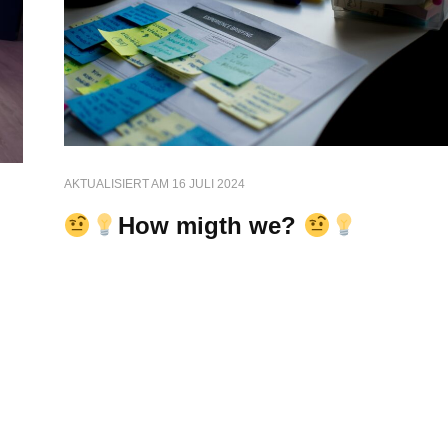
AKTUALISIERT AM
16 JULI 2024
How migth we?