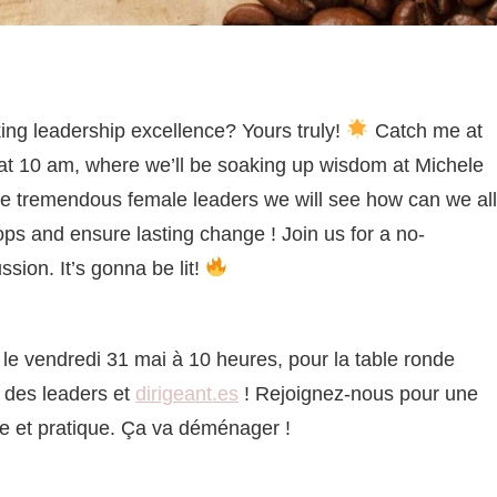
ing leadership excellence? Yours truly!
Catch me at
at 10 am, where we’ll be soaking up wisdom at Michele
 tremendous female leaders we will see how can we all
oops and ensure lasting change ! Join us for a no-
ion. It’s gonna be lit!
le vendredi 31 mai à 10 heures, pour la table ronde
é des leaders et
dirigeant.es
! Rejoignez-nous pour une
e et pratique. Ça va déménager !