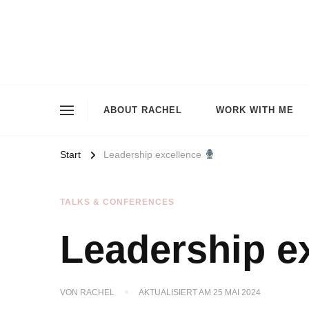
ABOUT RACHEL
WORK WITH ME
Start
Leadership excellence
TALKS & CONFERENCES
Leadership e
VON
RACHEL
AKTUALISIERT AM
25 MAI 2024