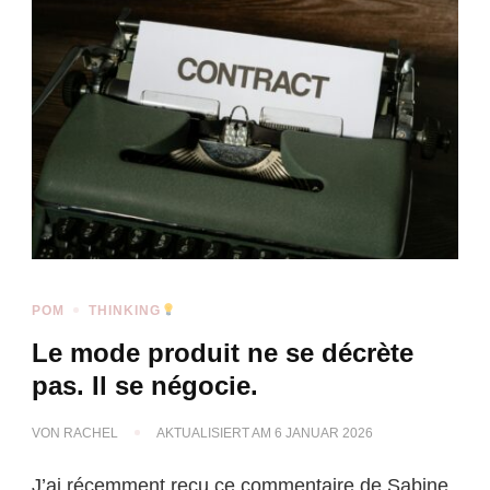
POM
THINKING
Le mode produit ne se décrète
pas. Il se négocie.
VON
RACHEL
AKTUALISIERT AM
6 JANUAR 2026
J’ai récemment reçu ce commentaire de Sabine