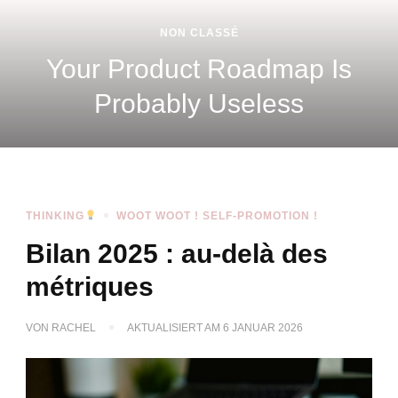
POM
SCALING
THINKING
Quand le modèle d’exploitation
devient le vrai sujet stratégique
THINKING
WOOT WOOT ! SELF-PROMOTION !
Bilan 2025 : au-delà des
métriques
VON
RACHEL
AKTUALISIERT AM
6 JANUAR 2026