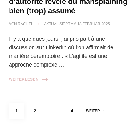
d’autorité révèle du mansplaining
bien (trop) assumé
VON
RACHEL
AKTUALISIERT AM
18 FEBRUAR 2025
Il y a quelques jours, j’ai pris part à une
discussion sur LinkedIn où l’on affirmait de
manière péremptoire : « L’agilité est une
approche complexe …
WEITERLESEN
Seitennummerierung
SEITE
SEITE
SEITE
1
2
…
4
WEITER
der
Beiträge