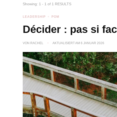
Showing: 1 - 1 of 1 RESULTS
LEADERSHIP
POM
Décider : pas si faci
VON
RACHEL
AKTUALISIERT AM
6 JANUAR 2026