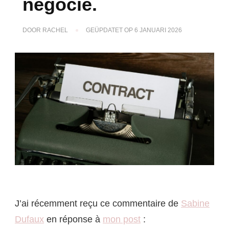
négocie.
DOOR
RACHEL
GEÜPDATET OP
6 JANUARI 2026
J’ai récemment reçu ce commentaire de
Sabine
Dufaux
en réponse à
mon post
: