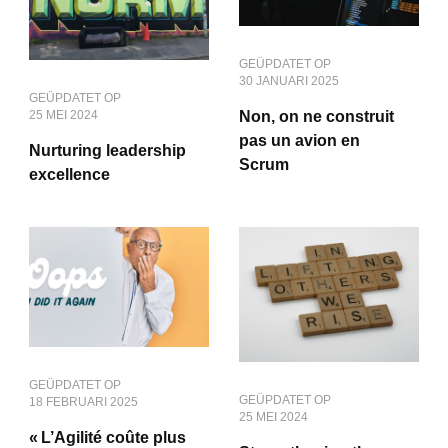
GEÜPDATET OP
30 JANUARI 2025
GEÜPDATET OP
25 MEI 2024
Non, on ne construit
pas un avion en
Nurturing leadership
Scrum
excellence
GEÜPDATET OP
GEÜPDATET OP
18 FEBRUARI 2025
25 MEI 2024
« L’Agilité coûte plus