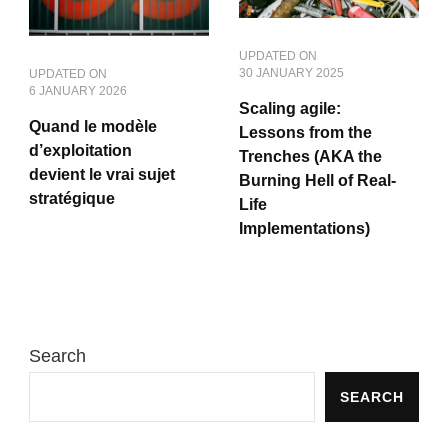
UPDATED ON
30 JANUARY 2025
UPDATED ON
6 JANUARY 2026
Scaling agile:
Quand le modèle
Lessons from the
d’exploitation
Trenches (AKA the
devient le vrai sujet
Burning Hell of Real-
stratégique
Life
Implementations)
Search
SEARCH