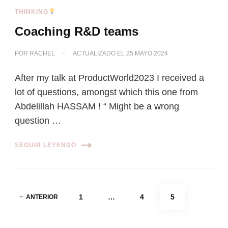
THINKING
Coaching R&D teams
POR
RACHEL
ACTUALIZADO EL
25 MAYO 2024
After my talk at ProductWorld2023 I received a
lot of questions, amongst which this one from
Abdelillah HASSAM ! “ Might be a wrong
question …
SEGUIR LEYENDO
Paginación
PÁGINA
PÁGINA
PÁGINA
1
…
4
5
ANTERIOR
de