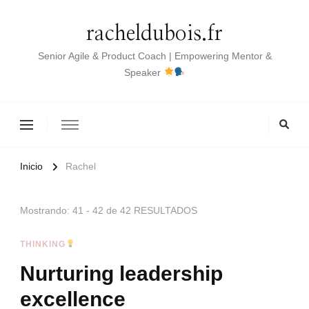
racheldubois.fr
Senior Agile & Product Coach | Empowering Mentor &
Speaker
Inicio
Rachel
Mostrando: 41 - 42 de 42 RESULTADOS
THINKING
Nurturing leadership
excellence